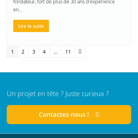
fondateur, fort de plus de 30 ans d'expérience
en…
Lire la suite
Page
1
Page
2
Page
3
Page
4
…
Page
11
Suivant
Un projet en tête ? Juste curieux ?
Contactez-nous !