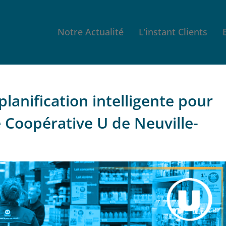
Notre Actualité
L’instant Clients
anification intelligente pour
 Coopérative U de Neuville-