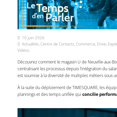
10 juin 2026
Actualités
,
Centre de Contacts
,
Commerce
,
Drive
,
Expé
Vidéos
Découvrez comment le magasin U de Neuville-aux-Bo
centralisant les processus depuis l’intégration du sala
est soumise à la diversité de multiples métiers sous u
À la suite du déploiement de TIMESQUARE, les équipe
plannings et des temps unifiée qui
concilie perform
Lecteur