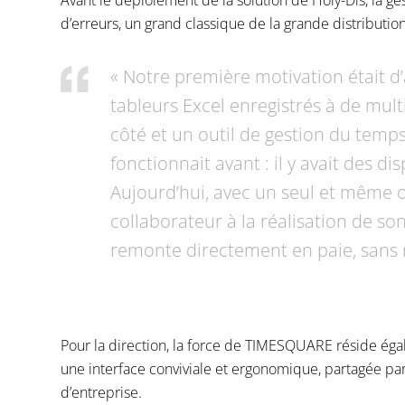
Avant le déploiement de la solution de Holy-Dis, la ge
d’erreurs, un grand classique de la grande distribution
« Notre première motivation était d’
tableurs Excel enregistrés à de mult
côté et un outil de gestion du temp
fonctionnait avant : il y avait des dis
Aujourd’hui, avec un seul et même out
collaborateur à la réalisation de so
remonte directement en paie, sans r
Pour la direction, la force de TIMESQUARE réside ég
une interface conviviale et ergonomique, partagée par
d’entreprise.