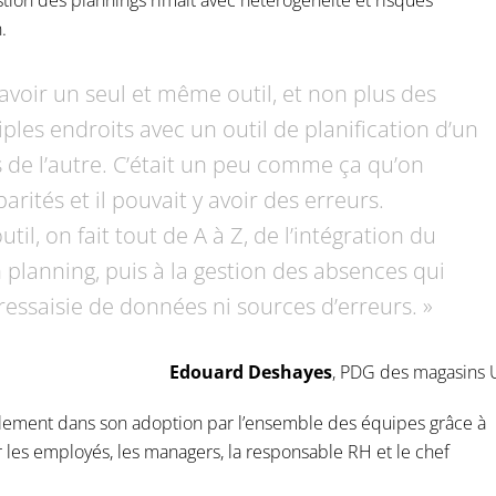
stion des plannings rimait avec hétérogénéité et risques
.
avoir un seul et même outil, et non plus des
iples endroits avec un outil de planification d’un
s de l’autre. C’était un peu comme ça qu’on
parités et il pouvait y avoir des erreurs.
il, on fait tout de A à Z, de l’intégration du
n planning, puis à la gestion des absences qui
essaisie de données ni sources d’erreurs. »
Edouard Deshayes
, PDG des magasins 
alement dans son adoption par l’ensemble des équipes grâce à
 les employés, les managers, la responsable RH et le chef