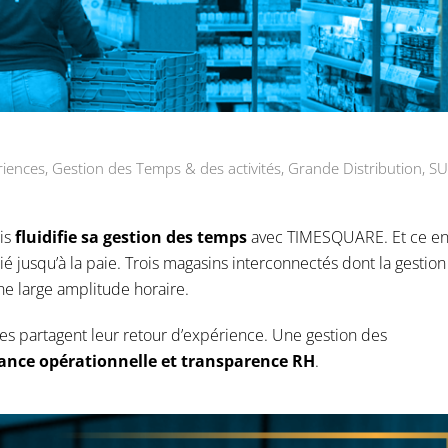
riences
,
Gestion des Temps & des activités
,
Grande Distribution
,
S
is
fluidifie sa gestion des temps
avec TIMESQUARE. Et ce e
rié jusqu’à la paie. Trois magasins interconnectés dont la gestion
ne large amplitude horaire.
s partagent leur retour d’expérience. Une gestion des
ance opérationnelle et transparence RH
.