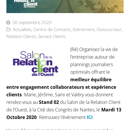
30 septembre 2020
Actualités
,
Centre de Contacts
,
Evènement
,
Outsourceur
,
Relation Clients
,
Service Clients
(Ré) Organisez la vie de
l’entreprise autour de
plannings journaliers
optimisés offrant le
meilleur équilibre
entre engagement collaborateurs et expérience
clients
. Marie, Jérôme, Sami et Valéry vous donnent
rendez-vous au
Stand 02
du Salon de la Relation Client
de l’Ouest, à la Cité des Congrès de Nantes, le
Mardi 13
Octobre 2020
. Retrouvez l’évènement
ICI
.