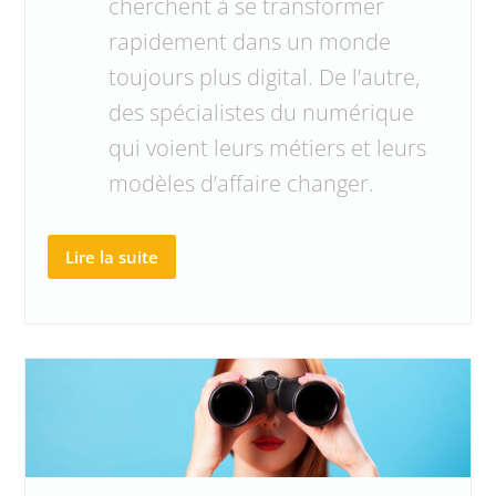
cherchent à se transformer
rapidement dans un monde
toujours plus digital. De l’autre,
des spécialistes du numérique
qui voient leurs métiers et leurs
modèles d’affaire changer.
Lire la suite