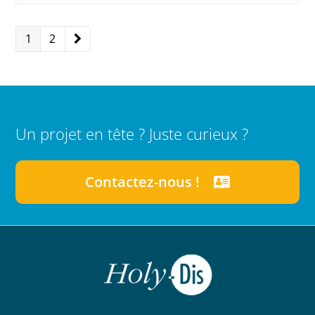
Page
1
Page
2
Suivant
Un projet en tête ? Juste curieux ?
Contactez-nous !