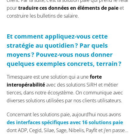
client. Par la suite, c’est la solution paie qui prend le relai
pour
traduire ces données en éléments de paie
et
construire les bulletins de salaire.
E
t comment
appliquez-vous
cette
stratégie au quotidien
?
P
ar quels
moyens
? Pouvez-vous
nous donner
quelques exemples concrets
, terrain ?
Timesquare est une solution qui a une
forte
interopérabilité
avec des solutions SiRH et métier
tierces, dans notre écosystème. On communique avec
diverses solutions utilisées par nos clients utilisateurs.
Concernant les solutions paie, aujourd’hui nous avons
des interfaces spécifiques avec 16 solutions paie
dont ADP, Cegid, Silae, Sage, Nibelis, Payfit et j’en passe…