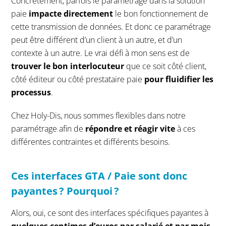
Concrètement, parfois le paramétrage dans la solution
paie
impacte directement
le bon fonctionnement
de
cette transmission de données. Et donc ce paramétrage
peut être différent d’un client à un autre, et d’un
contexte à un autre. Le vrai défi à mon sens est de
trouver le bon interlocuteur
que ce soit côté client,
côté éditeur ou côté prestataire paie
pour fluidifier les
processus
.
Chez Holy-Dis, nous sommes flexibles dans notre
paramétrage afin de
répondre et réagir vite
à ces
différentes contraintes et différents besoins.
C
es interfaces
GTA / Paie
sont donc
payantes
?
P
ourquoi
?
Alors, oui, ce sont des interfaces spécifiques payantes à
quelques centimes d’euros par salarié et par mois