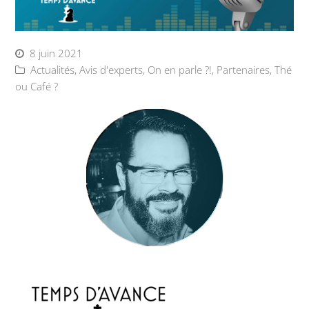
8 juin 2021
Actualités
,
Avis d'experts
,
On en parle ?!
,
Partenaires
,
Thé
ou Café ?