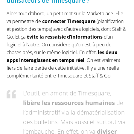
utilisateurs de Timesquare ?
Alors tout d’abord, un petit mot sur la Marketplace. Elle
va permettre de
connecter Timesquare
(planification
et gestion des temps) avec d’autres logiciels, dont Staff &
Go. Et ça
évite la ressaisie d’informations
d’un
logiciel à l’autre. On considère qu’on est, à peu de
choses près, sur le même logiciel. En effet,
les deux
apps interagissent en temps réel
. On est vraiment
fiers de faire partie de cette initiative. Il y a une réelle
complémentarité entre Timesquare et Staff & Go.
L’outil, en amont de Timesquare,
libère les ressources humaines
de
l’administratif via la dématérialisation
des bulletins. Mais aussi et surtout via
l’embauche. En effet, on va
diviser