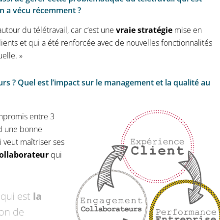
’on a vécu récemment ?
autour du télétravail, car c’est une
vraie stratégie
mise en
ents et qui a été renforcée avec de nouvelles fonctionnalités
elle. »
urs ? Quel est l’impact sur le management et la qualité au
ompromis entre 3
d une bonne
 veut maîtriser ses
ollaborateur
qui
 qui est
la
ion de