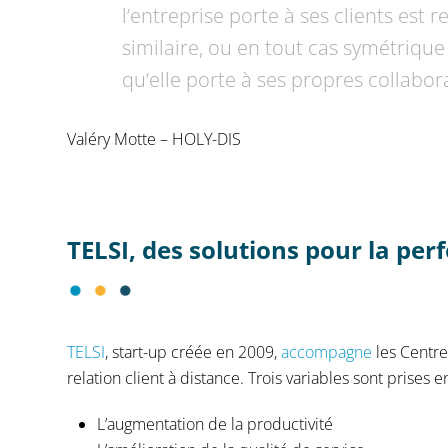
l’entreprise porte à ses clients est 
similaire, ou en tout cas symétrique 
qu’elle porte à ses propres collabor
Valéry Motte – HOLY-DIS
TELSI, des s
olutions pour la per
TELSI
, start-up créée en 2009,
accompagne
les Centre
relation client à distance. Trois variables sont prises 
L’augmentation de la productivité