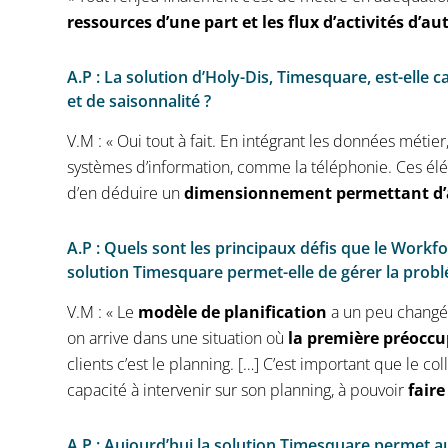
ressources d’une part et les flux d’activités d’au
A.P : La solution d’Holy-Dis, Timesquare, est-elle ca
et de saisonnalité ?
V.M : « Oui tout à fait. En intégrant les données méti
systèmes d’information, comme la téléphonie. Ces élé
d’en déduire un
dimensionnement permettant d’ant
A.P : Quels sont les principaux défis que le Work
solution Timesquare permet-elle de gérer la probl
V.M : « Le
modèle de planification
a un peu changé. 
on arrive dans une situation où
la première préoccu
clients c’est le planning. […] C’est important que le co
capacité à intervenir sur son planning, à pouvoir
faire
A.P : Aujourd’hui la solution Timesquare permet au