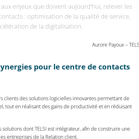
aux enjeux que doivent aujourd’hui, relever les
ontacts : optimisation de la qualité de service,
élération de la digitalisation.
Aurore Payoux – TELS
 synergies pour le centre de contacts
s clients des solutions logicielles innovantes permettant de
el, tout en réalisant des gains de productivité et en réduisant
olutions dont TELSI est intégrateur, afin de construire une
s entreprises de la Relation client.