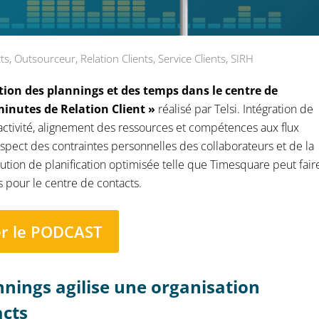
ts
,
Outsourceur
,
Relation Clients
,
Service Clients
,
SIRH
estion des plannings et des temps dans le centre de
minutes de Relation Client »
réalisé par Telsi. Intégration de
l’activité, alignement des ressources et compétences aux flux
respect des contraintes personnelles des collaborateurs et de la
ution de planification optimisée telle que Timesquare peut fair
s pour le centre de contacts.
er le PODCAST
nnings agilise une organisation
acts