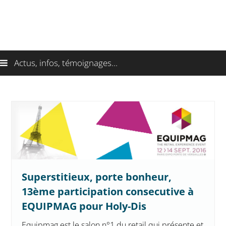
Actus, infos, témoignages...
Superstitieux, porte bonheur,
13ème participation consecutive à
EQUIPMAG pour Holy-Dis
Equipmag est le salon n°1 du retail qui présente et