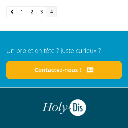
Page
1
Page
2
Page
3
Page
4
Précédent
Un projet en tête ? Juste curieux ?
Contactez-nous !