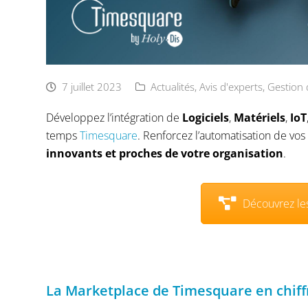
7 juillet 2023
Actualités
,
Avis d'experts
,
Gestion 
Développez l’intégration de
Logiciels
,
Matériels
,
IoT
temps
Timesquare
. Renforcez l’automatisation de vo
innovants et proches de votre organisation
.
Découvrez les
La Marketplace de Timesquare en chiff