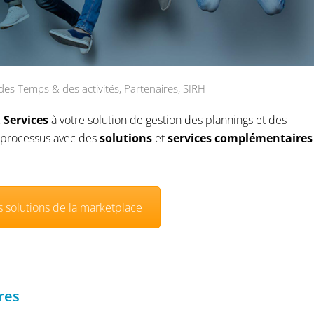
des Temps & des activités
,
Partenaires
,
SIRH
,
Services
à votre solution de gestion des plannings et des
s processus avec des
solutions
et
services complémentaires
 solutions de la marketplace
res