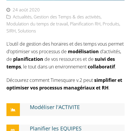
24 août 2020
Actualités
,
Gestion des Temps & des activités
,
Modulation du temps de travail
,
Planification RH
,
Produits
,
SIRH
,
Solutions
L’outil de gestion des horaires et des temps vous permet
d’optimiser vos processus de
modélisation
d’activités,
de
planification
de vos ressources et de
suivi des
temps
, le tout dans un environnement
collaboratif
.
Découvrez comment Timesquare v.2 peut
simplifier et
optimiser vos processus managériaux et RH
.
Modéliser l'ACTIVITE
Planifier les EQUIPES