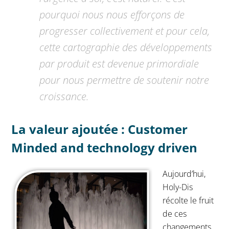
pourquoi nous nous efforçons de
progresser collectivement et pour cela,
cette cartographie des développements
par produit est devenue primordiale
pour nous permettre de soutenir notre
croissance.
La valeur ajoutée : Customer
Minded and technology driven
Aujourd’hui,
Holy-Dis
récolte le fruit
de ces
changements.