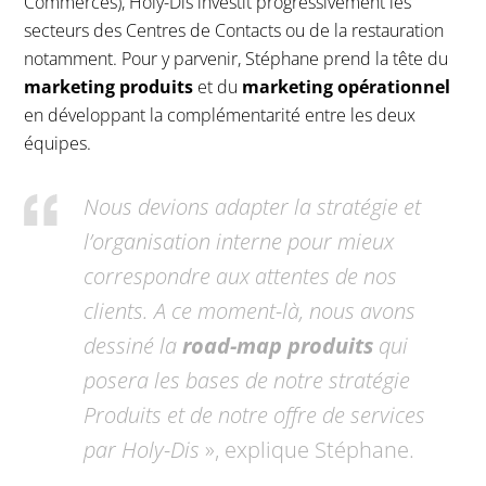
Commerces), Holy-Dis investit progressivement les
secteurs des Centres de Contacts ou de la restauration
notamment. Pour y parvenir, Stéphane prend la tête du
marketing produits
et du
marketing opérationnel
en développant la complémentarité entre les deux
équipes.
Nous devions adapter la stratégie et
l’organisation interne pour mieux
correspondre aux attentes de nos
clients. A ce moment-là, nous avons
dessiné la
road-map produits
qui
posera les bases de notre stratégie
Produits et de notre offre de services
par Holy-Dis
», explique Stéphane.