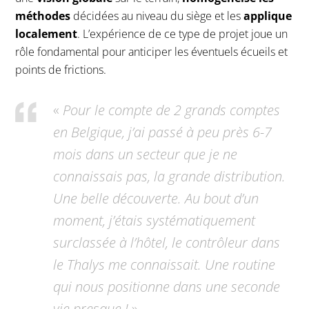
méthodes
décidées au niveau du siège et les
applique
localement
. L’expérience de ce type de projet joue un
rôle fondamental pour anticiper les éventuels écueils et
points de frictions.
«
Pour le compte de 2 grands comptes
en Belgique, j’ai passé à peu près 6-7
mois dans un secteur que je ne
connaissais pas, la grande distribution.
Une belle découverte. Au bout d’un
moment, j’étais systématiquement
surclassée à l’hôtel, le contrôleur dans
le Thalys me connaissait. Une routine
qui nous positionne dans une seconde
vie presque !
»