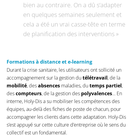
bien au contraire. On a dû s’adapter
en quelques semaines seulement et
cela a été un vrai casse-tête en terme
de planification des interventions »
Formations à distance et e-learning
Durant la crise sanitaire, les utilisateurs ont sollicité un
accompagnement sur la gestion du
télétravail
, de la
mobilité
, des
absences
maladies, du
temps partiel
,
des
compteurs
, de la gestion des
polyvalences
… En
interne, Holy-Dis a su mobiliser les compétences des
équipes, au-delà des fiches de poste de chacun, pour
accompagner les clients dans cette adaptation. Holy-Dis
s’est appuyé sur cette culture d’entreprise où le sens du
collectif est un fondamental.