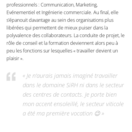
professionnels : Communication, Marketing,
Evénementiel et Ingénierie commerciale. Au final, elle
s’épanouit davantage au sein des organisations plus
libérées qui permettent de mieux puiser dans la
polyvalence des collaborateurs. La conduite de projet, le
rôle de conseil et la formation deviennent alors peu à
peu les fonctions sur lesquelles « travailler devient un
plaisir ».
« Je n’aurais jamais imaginé travailler
dans le domaine SiRH ni dans le secteur
des centres de contacts. Je porte bien
mon accent ensoleillé, le secteur viticole
a été ma première vocation
😉 »