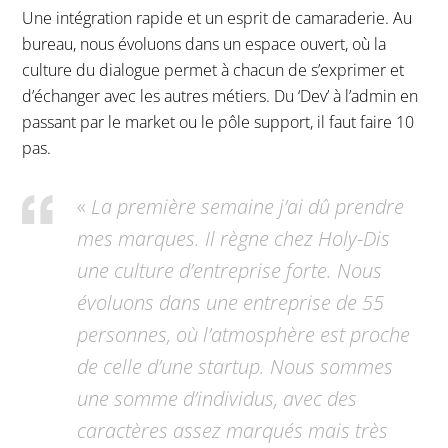
Une intégration rapide et un esprit de camaraderie. Au
bureau, nous évoluons dans un espace ouvert, où la
culture du dialogue permet à chacun de s’exprimer et
d’échanger avec les autres métiers. Du ‘Dev’ à l’admin en
passant par le market ou le pôle support, il faut faire 10
pas.
«
La première semaine j’ai dû prendre
mes marques. Il règne chez Holy-Dis
une culture d’entreprise forte. Nous
évoluons dans une entreprise de 55
personnes, où l’atmosphère est proche
de celle d’une startup. Nous sommes
une somme d’individus, avec des
caractères assez marqués mais très