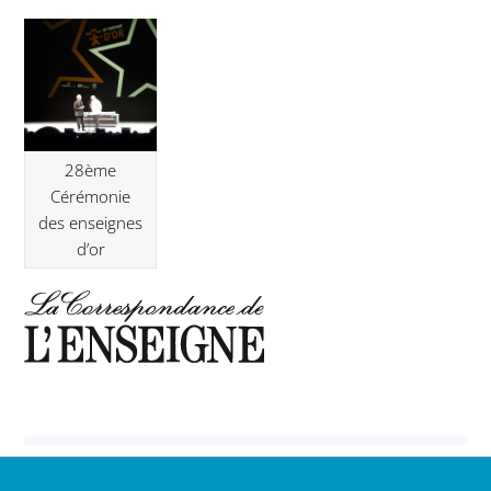
28ème
Cérémonie
des enseignes
d’or