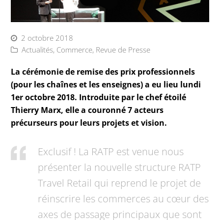
2 octobre 2018
Actualités
,
Commerce
,
Revue de Presse
La cérémonie de remise des prix professionnels
(pour les chaînes et les enseignes) a eu lieu lundi
1er octobre 2018. Introduite par le chef étoilé
Thierry Marx, elle a couronné 7 acteurs
précurseurs pour leurs projets et vision.
Exclusif ! La RATP est venue nous
présenter la nouvelle structure RATP
Travel Retail qui reprend le projet de
réinscrire les commerces au cœur des
axes de passage principaux que sont