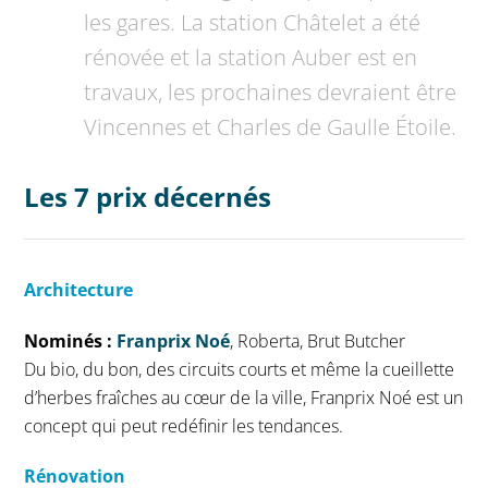
les gares. La station Châtelet a été
rénovée et la station Auber est en
travaux, les prochaines devraient être
Vincennes et Charles de Gaulle Étoile.
Les 7 prix décernés
Architecture
Nominés :
Franprix Noé
, Roberta, Brut Butcher
Du bio, du bon, des circuits courts et même la cueillette
d’herbes fraîches au cœur de la ville, Franprix Noé est un
concept qui peut redéfinir les tendances.
Rénovation