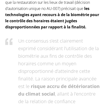
que la restauration sur les lieux de travail (décision
d’autorisation unique no AU-007) précisait que
les
technologies ayant recours à de la biométrie pour
le contrôle des horaires étaient jugées
disproportionnées par rapport à la finalité.
Un consensus s’est clairement
exprimé considérant l’utilisation de la
biométrie aux fins de contrôle des
horaires comme un moyen
disproportionné d’atteindre cette
finalité. La raison principale avancée
est le
risque accru de détérioration
du climat social
, allant à l’encontre
de la relation de confiance