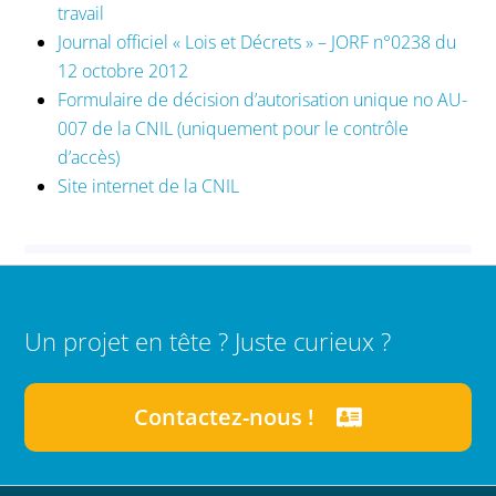
travail
Journal officiel « Lois et Décrets » – JORF n°0238 du
12 octobre 2012
Formulaire de décision d’autorisation unique no AU-
007 de la CNIL (uniquement pour le contrôle
d’accès)
Site internet de la CNIL
Un projet en tête ? Juste curieux ?
Contactez-nous !