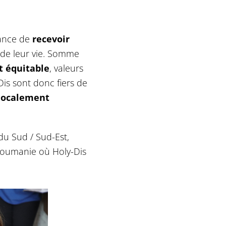
hance de
recevoir
s de leur vie. Somme
t équitable
, valeurs
is sont donc fiers de
 localement
 du Sud / Sud-Est,
Roumanie où Holy-Dis