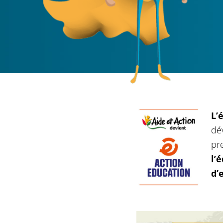
L’
dé
pr
l’
d’