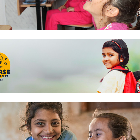
cation change le monde : 3 ans d’engagem
Holy-Dis auprès de Aide et Action
2 juillet 2021
se des Cartables avec AIDE et Action | Pa
!
29 janvier 2021
ATION FOR WOMEN NOW, un nouveau pas
l’éducation !