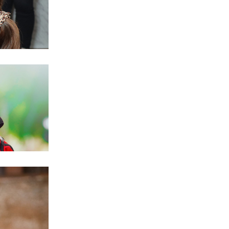
ent de
rticipez
 pour