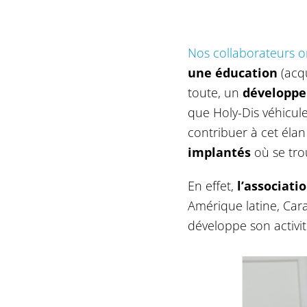
Nos collaborateurs o
une éducation
(acqu
toute, un
développe
que Holy-Dis véhicule
contribuer à cet éla
implantés
où se trou
En effet,
l’associati
Amérique latine, Car
développe son activi