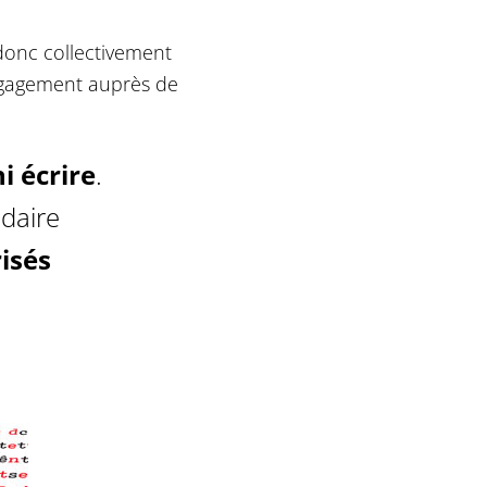
 donc collectivement
ngagement auprès de
ni écrire
.
daire
isés